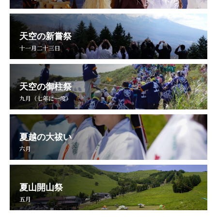
天空の新嘗祭
十一月二十三日
天空の御柱祭
九月（七年に一度）
夏越の大祓い
六月
夏山開山祭
五月