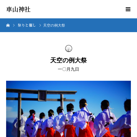
車山神社
祭りと催し
天空の例大祭
天空の例大祭
一〇月九日