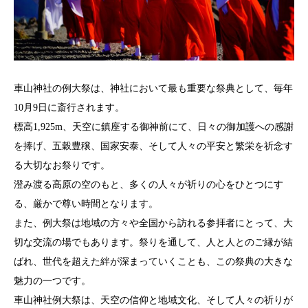
車山神社の例大祭は、神社において最も重要な祭典として、毎年
10月9日に斎行されます。
標高1,925m、天空に鎮座する御神前にて、日々の御加護への感謝
を捧げ、五穀豊穣、国家安泰、そして人々の平安と繁栄を祈念す
る大切なお祭りです。
澄み渡る高原の空のもと、多くの人々が祈りの心をひとつにす
る、厳かで尊い時間となります。
また、例大祭は地域の方々や全国から訪れる参拝者にとって、大
切な交流の場でもあります。祭りを通して、人と人とのご縁が結
ばれ、世代を超えた絆が深まっていくことも、この祭典の大きな
魅力の一つです。
車山神社例大祭は、天空の信仰と地域文化、そして人々の祈りが